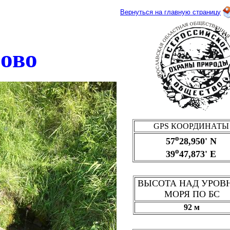
Вернуться на главную страницу
ово
GPS
КООРДИНАТЫ
о
57
28,950
' N
о
39
47,873
' E
ВЫСОТА НАД УРОВ
МОРЯ ПО БС
92
м