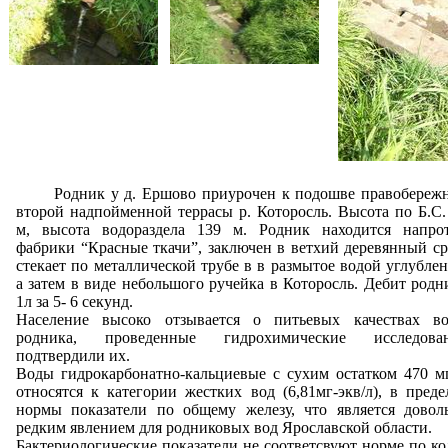
Родник у д. Ершово приурочен к подошве правобереж
второй надпойменной террасы р. Которосль. Высота по Б.С.
м, высота водораздела 139 м. Родник находится напро
фабрики “Красные ткачи”, заключен в ветхий деревянный ср
стекает по металлической трубе в в размытое водой углублен
а затем в виде небольшого ручейка в Которосль. Дебит родн
1л за 5- 6 секунд.
Население высоко отзывается о питьевых качествах в
родника, проведенные гидрохимические исследова
подтвердили их.
Воды гидрокарбонатно-кальциевые с сухим остатком 470 мг
относятся к категории жестких вод (6,81мг-экв/л), в преде
нормы показатели по общему железу, что является довол
редким явлением для родниковых вод Ярославской области.
Бактериологические показатели не соответсвуют норме по ко