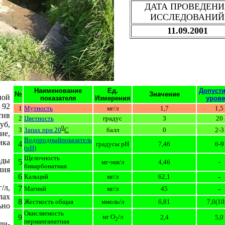
ДАТА ПРОВЕДЕНИ
ИССЛЕДОВАНИЙ
11.09.2001
Наименование
Ед.
Допуст
№
Значение
ной
показателя
Измерения
уров
 92
1
Мутность
мг/л
1,7
1,5
тив
2
Цветность
градус
3
20
уб,
0
3
балл
0
2-3
Запах при 20
C
ие,
Водородныйпоказатель
ика
4
градусы pH
7,46
6-9
(pH)
Щелочность
оды
5
мг-экв/л
4,46
-
бикарбонатная
ния
6
-
Кальций
мг/л
62,1
/л,
7
-
Магний
мг/л
45
лах
8
Жесткость общая
ммоль/л
6,81
7,0(10
ьно
Окисляемость
9
мг O
/л
2,4
5,0
2
перманганатная
ли-