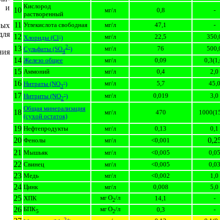
Кислород
а и
10
мг/л
0,8
-
растворенный
11
ных
Углекислота свободная
мг/л
47,1
-
для
12
-
мг/л
22,5
350,
Хлориды (Cl
)
2-
13
мг/л
76
500,
Сульфаты (SO
)
ния
4
14
Железо общее
мг/л
0,09
0,3(1,
15
Аммоний
мг/л
0,4
2,0
-
16
мг/л
5,7
45,
Нитраты (NO
)
3
-
17
мг/л
0,019
3,0
Нитриты (NO
)
2
Общая минерализация
18
мг/л
470
1000(1
(сухой остаток)
19
Нефтепродукты
мг/л
0,13
0,1
20
0,2
Фенолы
мг/л
<0,001
21
Мышьяк
мг/л
<0,005
0,0
22
Свинец
мг/л
<0,005
0,0
23
Медь
мг/л
<0,002
1,0
24
Цинк
мг/л
0,008
5,0
25
мг O
/л
ХПК
14,1
-
2
26
БПК
мг O
/л
0,3
-
5
2
2+